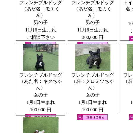
フレンチブルドッグ
フレンチブルドッグ
トイ
を行っております
（あだ名：モエく
（あだ名：モカく
名
ん）
ん）
また、定期的に獣医師にも訪問
提携している動物病院に、現在の健康診断書はもちろん
男の子
男の子
1
ワクチン・狂犬病(生後日数による)の接種も行っており
11月6日生まれ
11月6日生まれ
初めてお迎えのお客様もご安心ください♪
ご相談下さい
300,000 円
また、避けられる遺伝病に関しては両親となるわんちゃ
み合わせで行っており
・健康第一
・かわいく強い
・人なつっこい
フレンチブルドッグ
フレンチブルドッグ
フレ
こいぬを目指しブリーディング※１を行っています♪
（あだ名：キクちゃ
（名：クロミツちゃ
（名
ん）
ん）
※１ブリーディング
犬種の犬質向上及びその犬種が有する体質改良を目的
女の子
女の子
1月1日生まれ
1月1日生まれ
100,000 円
100,000 円
ご見学・お迎えについて