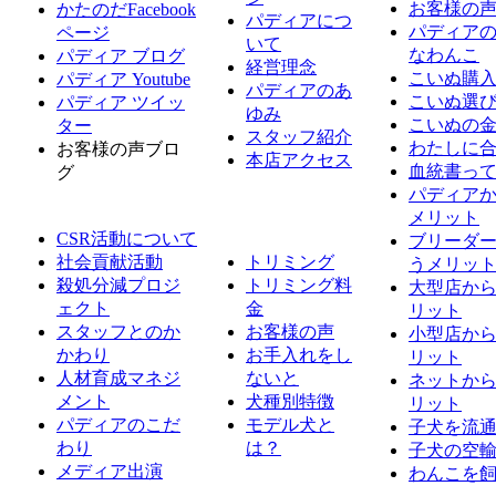
お客様の
かたのだFacebook
※お住まいの賃貸住宅その他の共同住宅におきましては
パディアにつ
パディア
ページ
いて
なわんこ
パディア ブログ
一生涯大切に育んで下さるご家族様を募集いたします
経営理念
こいぬ購
パディア Youtube
パディアのあ
こいぬ選
パディア ツイッ
ゆみ
こいぬの
ター
スタッフ紹介
わたしに
お客様の声ブロ
本店アクセス
血統書っ
グ
パディア
メリット
CSR活動について
ブリーダ
社会貢献活動
トリミング
うメリッ
殺処分減プロジ
トリミング料
大型店か
ェクト
金
リット
スタッフとのか
お客様の声
小型店か
かわり
お手入れをし
リット
人材育成マネジ
ないと
ネットか
メント
犬種別特徴
リット
パディアのこだ
モデル犬と
子犬を流
わり
は？
子犬の空
メディア出演
わんこを