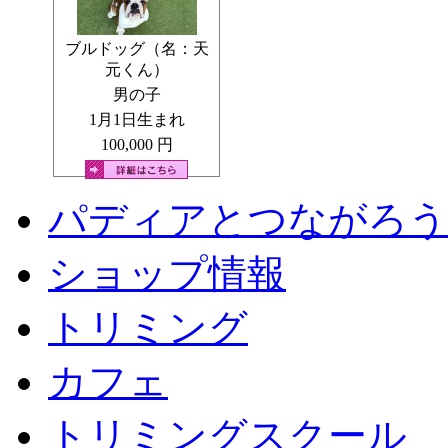
完全予約制
でのご案内となります
◆
見学可能時間：月～日曜日(祝含む) 11:00～16:00迄
ブルドッグ（名：天
※当日の見学希望も大歓迎です
元くん）
男の子
◆
頭金のご入金もしくはご成約が決まり次第、他のご見
1月1日生まれ
100,000 円
◆
ご見学予約・ご相談について
■
メールでのお問い合わせ
お問い合わせ
パディアとつながろう
■
LINEでのお問い合わせ
※LINEでのお問い合わせ時は、お名前の明記をお願いい
ショップ情報
※PCの方は、「友だち追加」ボタンをクリックし、表示
トリミング
※スマートフォンの方は、「友だち追加」ボタンをタッ
■
電話でのお問い合わせ
カフェ
大変申し訳ございません。お電話でのお問い合
毎日たくさんのお問い合わせをいただきますので、お電
しまいます。
トリミングスクール
そのため当社では、お電話でのお問い合わせは受け付け