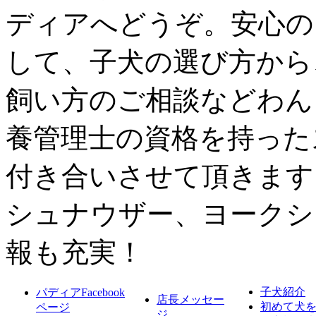
ご遠方からいらっしゃるお客様へ
ディアへどうぞ。安心の
私達は自然の中でわんちゃんを遊ばせる事を一番大事に
して、子犬の選び方から
その為、近くに公共交通機関がない場所にございますの
※JR鞍手駅まで、無料送迎いたしております♪
飼い方のご相談などわん
レンタカーでいらっしゃる際
また、JR鞍手駅までいらっしゃった場合は
養管理士の資格を持った
代金を最大5000円までこちらで負担させていただきます
※当日領収書を必ずお持ちください
付き合いさせて頂きます
※成約特典となりますので、お迎えを見送られた場合レ
◆
見学可能時間 月～日曜日 11時～17時
シュナウザー、ヨークシ
◆
頭金もしくは成約が決まり次第、ご見学予定の方はキ
◆
成約が決まってから一週間以内のお迎えとなりますの
報も充実！
当方では以下の条件を承諾された方のみにお譲
子犬紹介
パディアFacebook
店長メッセー
初めて犬
ページ
※ご家族全員が犬の飼育に賛成している、犬アレルギー
ジ