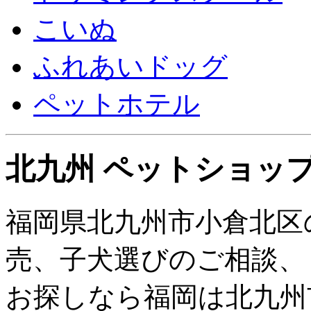
何卒ご理解・ご協力のほど、よろしくお願いいたします
こいぬ
ふれあいドッグ
犬舎でお迎えの場合
ペットホテル
平日にお迎えいただいた場合、表示価格より5,000円引
土日のご見学→お迎えが平日の場合でも割引の対象とな
ぜひこの機会にご見学をご検討ください♪
※その他割引施策との併用は出来かねます
割引額が高い施策のみの適用となりますので予めご了
北九州 ペットショップ
北九州市でのお迎えを希望する場合
福岡県北九州市小倉北区
福岡県北九州市に本社があり
売、子犬選びのご相談、
本社に、いる子もいますので電話でご確認や本社にでの
ください
お探しなら福岡は北九州